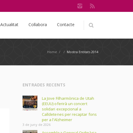
Actualitat
Col·labora
Contacte
Home
/
/
Mostra Entitats 2014
ENTRADES RECENTS
La Jove Filharmònica de Utah
(EEUU) oferirà un concert
solidari excepcional a
Calldetenes per recaptar fons
per a l’Alzheimer
3 de juny de 2026
Assemblea General Ordinària