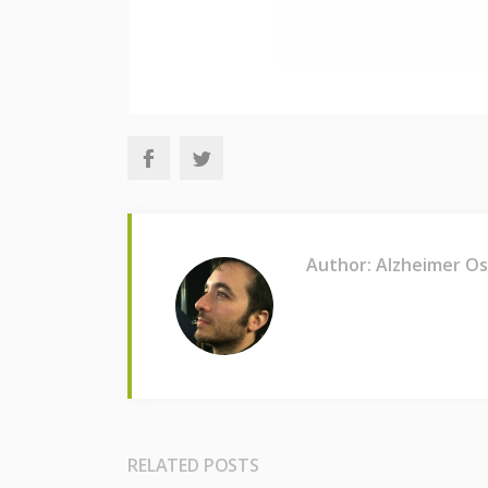
Author: Alzheimer O
RELATED POSTS