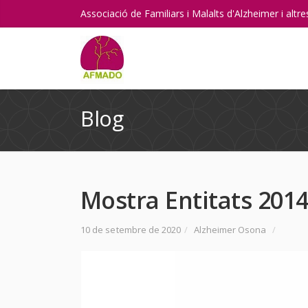
Associació de Familiars i Malalts d'Alzheimer i alt
Blog
Mostra Entitats 201
10 de setembre de 2020
/
Alzheimer Osona
/