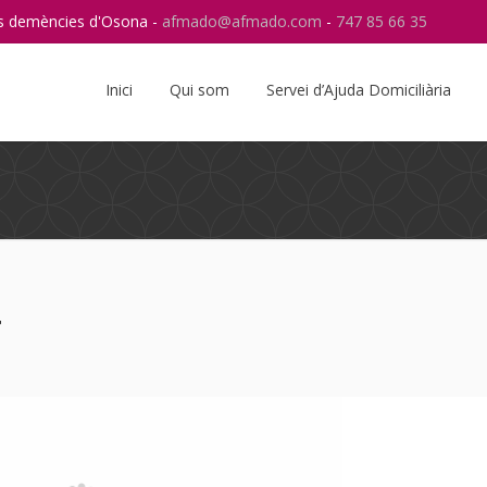
res demències d'Osona -
afmado@afmado.com
-
747 85 66 35
Instagram
RSS
Inici
Qui som
Servei d’Ajuda Domiciliària
4