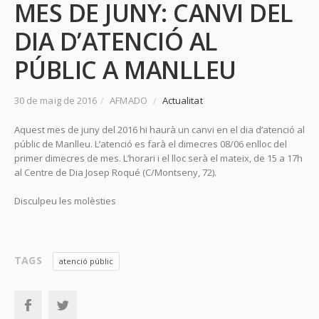
MES DE JUNY: CANVI DEL
DIA D’ATENCIÓ AL
PÚBLIC A MANLLEU
30 de maig de 2016
/
AFMADO
/
Actualitat
Aquest mes de juny del 2016 hi haurà un canvi en el dia d’atenció al
públic de Manlleu. L’atenció es farà el dimecres 08/06 enlloc del
primer dimecres de mes. L’horari i el lloc serà el mateix, de 15 a 17h
al Centre de Dia Josep Roqué (C/Montseny, 72).
Disculpeu les molèsties
TAGS
atenció públic