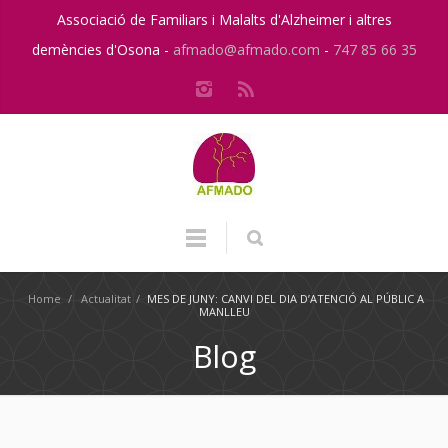
Associació de Familiars i Malalts d'Alzheimer i altres
demències d'Osona -
afmado@afmado.com
-
747 85 66 35
Home
/
Actualitat
/
MES DE JUNY: CANVI DEL DIA D’ATENCIÓ AL PÚBLIC A
MANLLEU
Blog