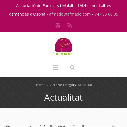
Associació de Familiars i Malalts d'Alzheimer i altres
demències d'Osona -
afmado@afmado.com
-
747 85 66 35
Home
/
Archive category:
Actualitat
Actualitat