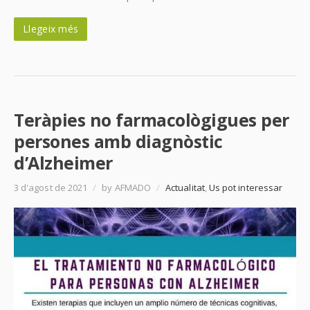
Llegeix més
Teràpies no farmacològigues per
persones amb diagnòstic
d’Alzheimer
3 d'agost de 2021
/
by AFMADO
/
Actualitat
,
Us pot interessar