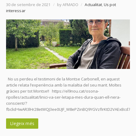
30 de setembre de 2021
/
by AFMADO
/
Actualitat
,
Us pot
interessar
No us perdeu el testimoni de la Montse Carbonell, en aquest
article relata l’experiència amb la malaltia del seu marit. Moltes
gràcies per tot Montse!! https://el9nou.cat/osona-
ripolles/actualitat/linici-va-ser-letapa-mes-dura-quan-ell-nera-
conscient/?
fbclid=IwAR3lHr28etWQJ3ee0UJF_W8ePZinBQ9YGVzfIrKtD2VAExBcd71Z
Llegeix més