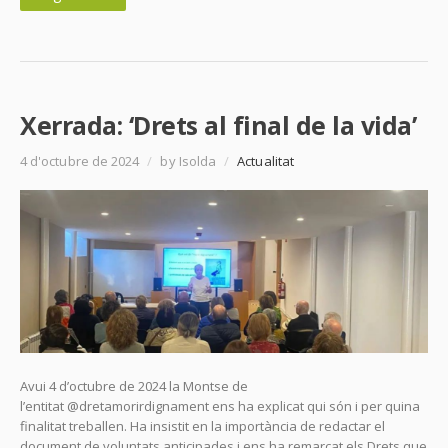
Xerrada: ‘Drets al final de la vida’
4 d'octubre de 2024
/
by Isolda
/
Actualitat
Avui 4 d’octubre de 2024 la Montse de
l’entitat @dretamorirdignament ens ha explicat qui són i per quina
finalitat treballen. Ha insistit en la importància de redactar el
document de voluntats anticipades i ens ha remarcat els Drets que