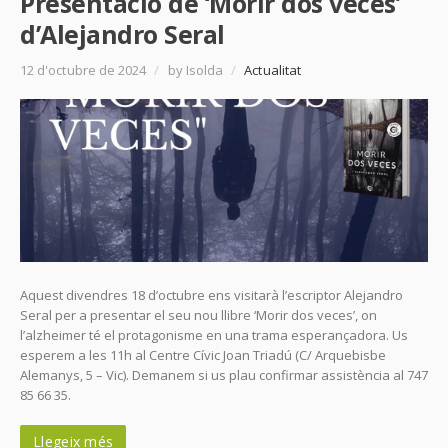
Presentació de ‘Morir dos veces’
d’Alejandro Seral
12 d'octubre de 2024
/
by Isolda
/
Actualitat
Aquest divendres 18 d’octubre ens visitarà l’escriptor Alejandro
Seral per a presentar el seu nou llibre ‘Morir dos veces’, on
l’alzheimer té el protagonisme en una trama esperançadora. Us
esperem a les 11h al Centre Cívic Joan Triadú (C/ Arquebisbe
Alemanys, 5 – Vic). Demanem si us plau confirmar assistència al 747
85 66 35.
Llegeix més