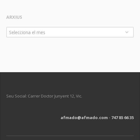
ARXIUS
Arxius
Selecciona el mes
Seu Social: Carrer Doctor Junyent 12, Vic.
afmado@afmado.com
-
747 85 66 35