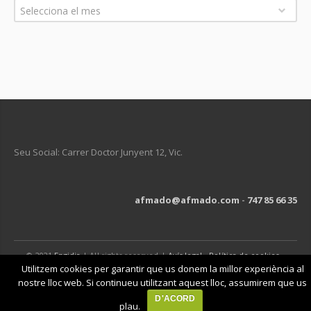
Arxius
Selecciona el mes
Seu Social: Carrer Doctor Junyent 12, Vic.
afmado@afmado.com
-
747 85 66 35
© 2021
Engidia
| All rights reserved |
Avís legal
-
Política de cookies
-
Política de privacitat
Utilitzem cookies per garantir que us donem la millor experiència al
nostre lloc web. Si continueu utilitzant aquest lloc, assumirem que us
D'ACORD
plau.