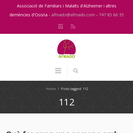
Associació de Familiars i Malalts d'Alzheimer i altres
demències d'Osona -
afmado@afmado.com
-
747 85 66 35
Home
/
Posts tagged: 112
112