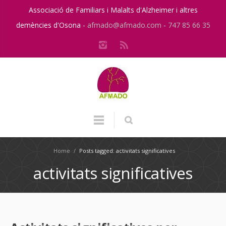
Associació de Familiars i Malalts d'Alzheimer i altres
demències d'Osona -
afmado@afmado.com
-
747 85 66 35
Home
/
Posts tagged: activitats significatives
activitats significatives