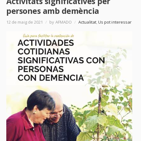
Activitats significatives per
persones amb demència
12 de maig de 2021
/
by AFMADO
/
Actualitat
,
Us pot interessar