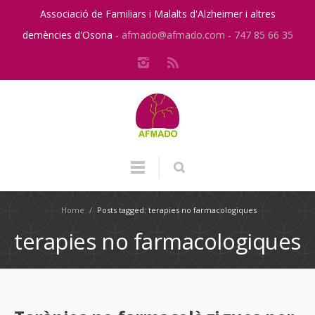
Associació de Familiars i Malalts d'Alzheimer i altres
demències d'Osona -
afmado@afmado.com
-
747 85 66 35
Home
/
Posts tagged: terapies no farmacologiques
terapies no farmacologiques