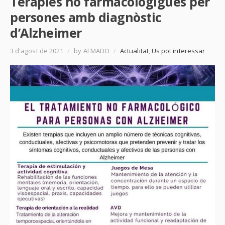
Teràpies no farmacològigues per
persones amb diagnòstic
d’Alzheimer
3 d'agost de 2021
/
by AFMADO
/
Actualitat
,
Us pot interessar