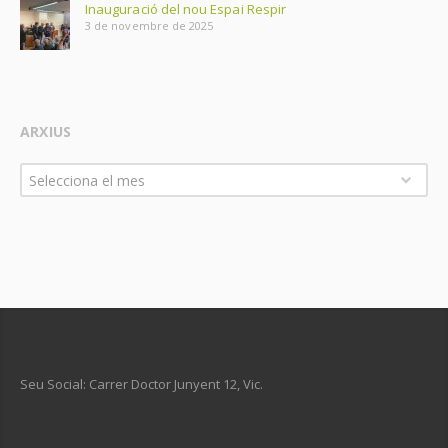
Inauguració del nou Espai Respir
3 de novembre de 2025
ARXIUS
Arxius
Selecciona el mes
Seu Social: Carrer Doctor Junyent 12, Vic.