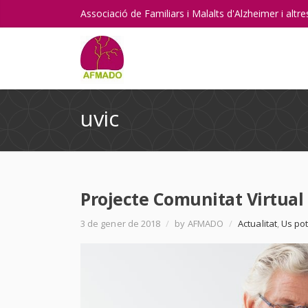
Associació de Familiars i Malalts d'Alzheimer i alt
uvic
Projecte Comunitat Virtual
3 de gener de 2018
/
by AFMADO
/
Actualitat
,
Us pot