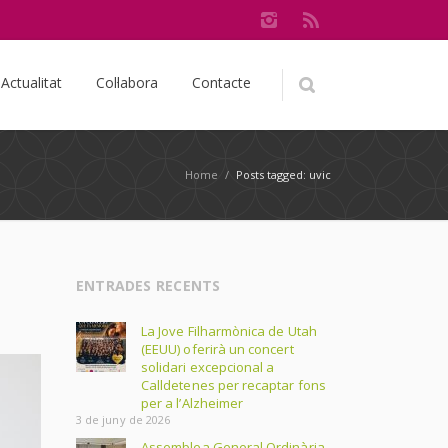
Actualitat
Col·labora
Contacte
Home
/
Posts tagged: uvic
ENTRADES RECENTS
La Jove Filharmònica de Utah
(EEUU) oferirà un concert
solidari excepcional a
Calldetenes per recaptar fons
per a l’Alzheimer
3 de juny de 2026
Assemblea General Ordinària