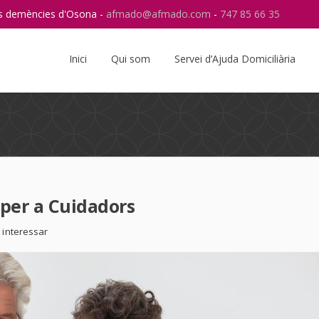
res demències d'Osona -
afmado@afmado.com
-
747 85 66 35
Instagram
RSS
Inici
Qui som
Servei d’Ajuda Domiciliària
 per a Cuidadors
 interessar