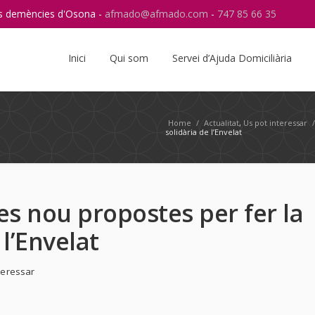
res demències d'Osona -
afmado@afmado.com
-
747 85 66 35
Instagram
RSS
Inici
Qui som
Servei d’Ajuda Domiciliària
Home
/
Actualitat
,
Us pot interessar
solidària de l’Envelat
s nou propostes per fer la
l’Envelat
teressar