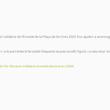
solidària de l’Envelat de la Plaça de les Eres 2020. Ens ajudes a aconseg
om
i a la part dreta hi ha visible l’enquesta on pots escollir l’opció, i a sota clicar ‘vo
r-fer-donacio-solidaria-envelat-placa-eres-2020/