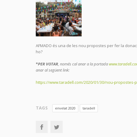
AFMADO és una de les nou propostes per fer la donació 
ho?
*
PER VOTAR
, només cal anar a la portada
www.taradell.c
anar al següent link:
https://www.taradell.com/2020/01/30/nou-propostes-pe
TAGS
envelat 2020
taradell