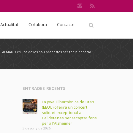
Actualitat
Col·labora
Contacte
/
AFMADO és una de les nou propostes per fer la donació
ENTRADES RECENTS
La Jove Filharmònica de Utah
(EEUU) oferirà un concert
solidari excepcional a
Calldetenes per recaptar fons
per a l’Alzheimer
3 de juny de 2026