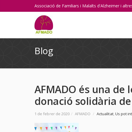
Associació de Familiars i Malalts d'Alzheimer i alt
Blog
AFMADO és una de le
donació solidària de 
1 de febrer de 2020
/
AFMADO
/
Actualitat
,
Us pot in