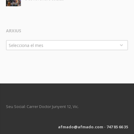
ARXIUS
Arxius
Selecciona el mes
Seu Social: Carrer Doctor Junyent 12, Vic.
afmado@afmado.com
-
747 85 66 35