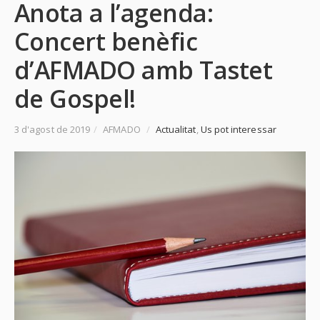
Anota a l’agenda:
Concert benèfic
d’AFMADO amb Tastet
de Gospel!
3 d'agost de 2019
/
AFMADO
/
Actualitat
,
Us pot interessar