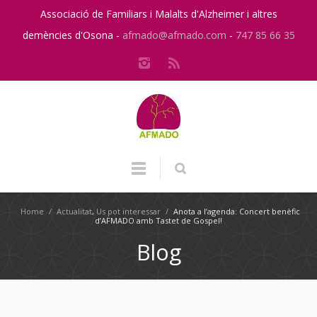
Associació de Familiars i Malalts d'Alzheimer i altres
demències d'Osona -
afmado@afmado.com
-
747 85 66 35
Home
/
Actualitat
,
Us pot interessar
/
Anota a l’agenda: Concert benèfic
d’AFMADO amb Tastet de Gospel!
Blog