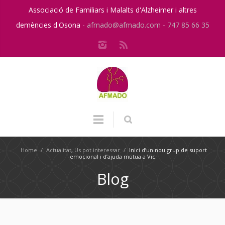
Associació de Familiars i Malalts d'Alzheimer i altres
demències d'Osona -
afmado@afmado.com
-
747 85 66 35
Home
/
Actualitat
,
Us pot interessar
/
Inici d’un nou grup de suport
emocional i d’ajuda mútua a Vic
Blog