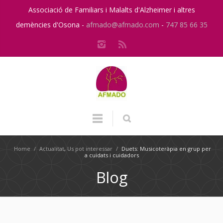
Associació de Familiars i Malalts d'Alzheimer i altres
demències d'Osona -
afmado@afmado.com
-
747 85 66 35
Home
/
Actualitat
,
Us pot interessar
/
Duets: Musicoteràpia en grup per
a cuidats i cuidadors
Blog