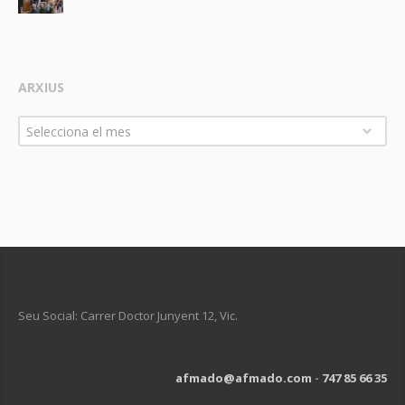
ARXIUS
Arxius
Selecciona el mes
Seu Social: Carrer Doctor Junyent 12, Vic.
afmado@afmado.com
-
747 85 66 35