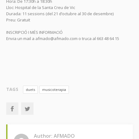
Hora: De 17:30h a 18:30h
Lloc: Hospital de la Santa Creu de Vic
Durada: 11 sessions (del 21 d’octubre al 30 de desembre)
Preu: Gratuït
INSCRIPCIÓ I MÉS INFORMACIÓ
Envia un mail a afmado@afmado.com o truca al 663 48 64 15
TAGS
duets
musicoterapia
Author: AFMADO