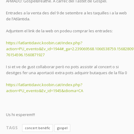
AFMADO: GospelBreathe. A càrrec del Tastet de Gospel.
Entrades a la venta des del 9 de setembre a les taquilles i a la web
de l’Atlàntida.
Adjuntem el link de la web on podeu comprar les entrades:
https://latlantidavic.koobin.cat/index.php?
action=PU_evento&Ev_id=1944#_ga=2.239069568.1066538759.15682809
76154596.1560871927
I si et ve de gust col·laborar però no pots assistir al concert o si
desitges fer una aportació extra pots adquirir butaques de la fila 0
https://latlantidavic.koobin.cat/index.php?
action=PU_evento&Ev_id=1945&idioma=CA
Us hi esperem!!!
TAGS
concert benèfic
gospel