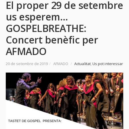
El proper 29 de setembre
us esperem…
GOSPELBREATHE:
Concert benèfic per
AFMADO
20 de setembre de 2019
/
AFMADO
/
Actualitat
,
Us pot interessar