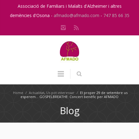
Associació de Familiars i Malalts d'Alzheimer i altres
demències d'Osona -
afmado@afmado.com
-
747 85 66 35
Home
/
Actualitat
,
Us pot interessar
/
El proper 29 de setembre us
esperem… GOSPELBREATHE: Concert benèfic per AFMADO
Blog