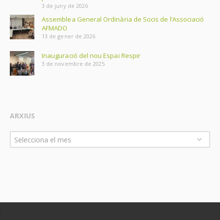
3 de juny de 2026
Assemblea General Ordinària de Socis de l’Associació
AFMADO
13 de gener de 2026
Inauguració del nou Espai Respir
3 de novembre de 2025
ARXIUS
Arxius
Selecciona el mes