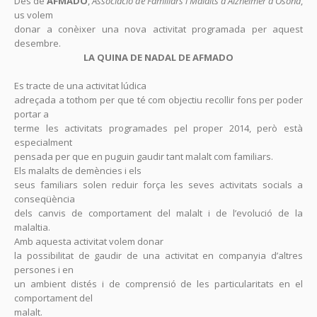
Des de
AFMADO
,
Associació de Familiars i Malalts d’Alzheimer d’Osona
,
us volem
donar a conèixer una nova activitat programada per aquest
desembre.
LA QUINA DE NADAL DE
AFMADO
Es tracte de una activitat lúdica
adreçada a tothom per que té com objectiu recollir fons per poder
portar a
terme les activitats programades pel proper 2014, però està
especialment
pensada per que en puguin gaudir tant malalt com familiars.
Els malalts de demències i els
seus familiars solen reduir força les seves activitats socials a
conseqüència
dels canvis de comportament del malalt i de l’evolució de la
malaltia.
Amb aquesta activitat volem donar
la possibilitat de gaudir de una activitat en companyia d’altres
persones i en
un ambient distés i de comprensió de les particularitats en el
comportament del
malalt.