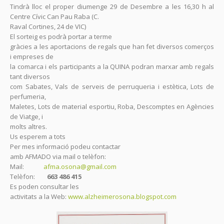
Tindrà lloc el proper diumenge 29 de Desembre a les 16,30 h al
Centre Cívic Can Pau Raba (C.
Raval Cortines, 24 de VIC)
El sorteig es podrà portar a terme
gràcies a les aportacions de regals que han fet diversos comerços
i empreses de
la comarca i els participants a la QUINA podran marxar amb regals
tant diversos
com Sabates, Vals de serveis de perruqueria i estètica, Lots de
perfumeria,
Maletes, Lots de material esportiu, Roba, Descomptes en Agències
de Viatge, i
molts altres.
Us esperem a tots
Per mes informació podeu contactar
amb AFMADO via mail o telèfon:
Mail:
afma.osona@gmail.com
Telèfon:
663 486 415
Es poden consultar les
activitats a la Web:
www.alzheimerosona.blogspot.com