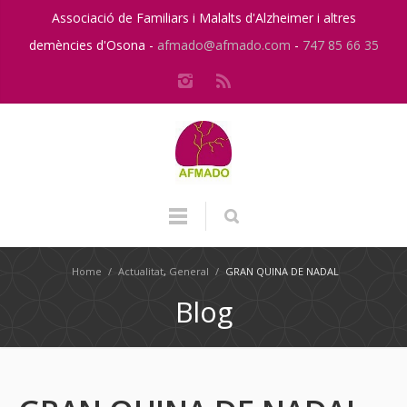
Associació de Familiars i Malalts d'Alzheimer i altres
demències d'Osona -
afmado@afmado.com
-
747 85 66 35
Home
/
Actualitat
,
General
/
GRAN QUINA DE NADAL
Blog