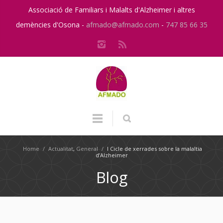
Associació de Familiars i Malalts d'Alzheimer i altres
demències d'Osona -
afmado@afmado.com
-
747 85 66 35
Home
/
Actualitat
,
General
/
I Cicle de xerrades sobre la malaltia
d’Alzheimer
Blog