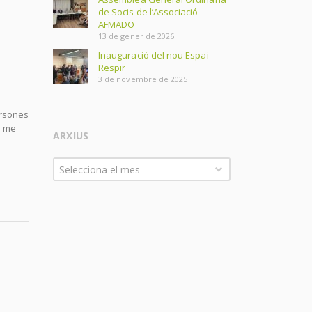
de Socis de l’Associació
AFMADO
13 de gener de 2026
Inauguració del nou Espai
Respir
3 de novembre de 2025
ersones
o me
ARXIUS
Arxius
Selecciona el mes