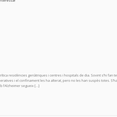
interessar
tica residències geriàtriques i centres i hospitals de dia. Sovint s’hi fan t
ratives i el confinament les ha alterat, pero no les han suspès totes. S’h
b l’Alzheimer segueix […]