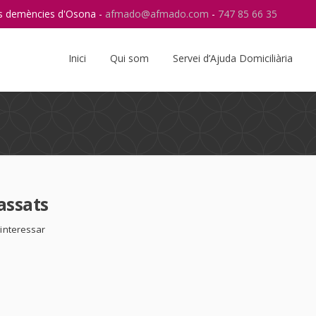
res demències d'Osona -
afmado@afmado.com
-
747 85 66 35
Instagram
RSS
Inici
Qui som
Servei d’Ajuda Domiciliària
assats
 interessar