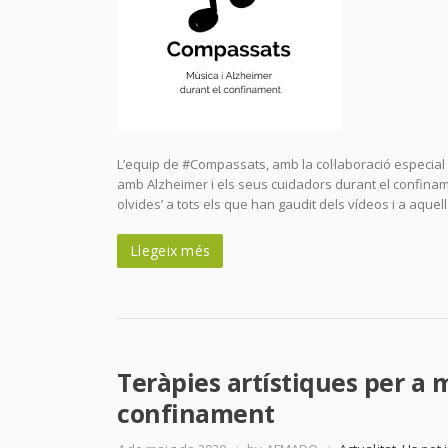
L’equip de #Compassats, amb la col·laboració especia
amb Alzheimer i els seus cuidadors durant el confinam
olvides’ a tots els que han gaudit dels vídeos i a aquel
Llegeix més
Teràpies artístiques per a 
confinament