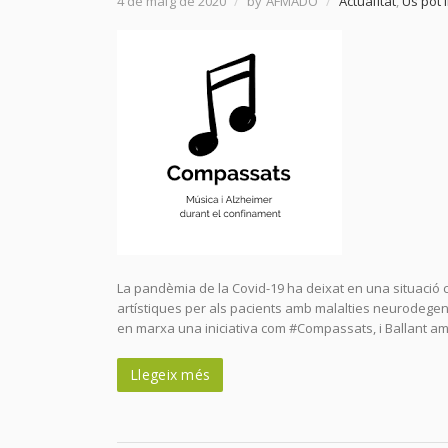
4 de maig de 2020
/
by AFMADO
/
Actualitat
,
Us pot 
La pandèmia de la Covid-19 ha deixat en una situació crí
artístiques per als pacients amb malalties neurodegene
en marxa una iniciativa com #Compassats, i Ballant am
Llegeix més