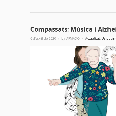
Compassats: Música i Alzh
6 d'abril de 2020
/
by AFMADO
/
Actualitat
,
Us pot i