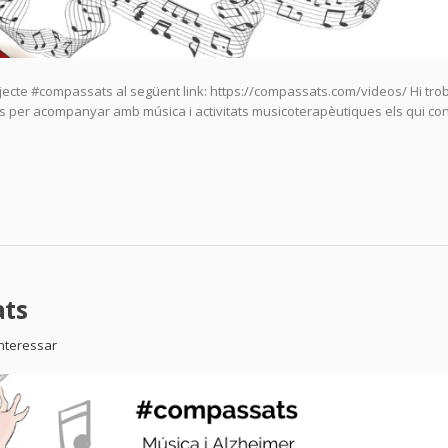
jecte #compassats al següent link: https://compassats.com/videos/ Hi tro
creats per acompanyar amb música i activitats musicoterapèutiques els qui c
ts
interessar