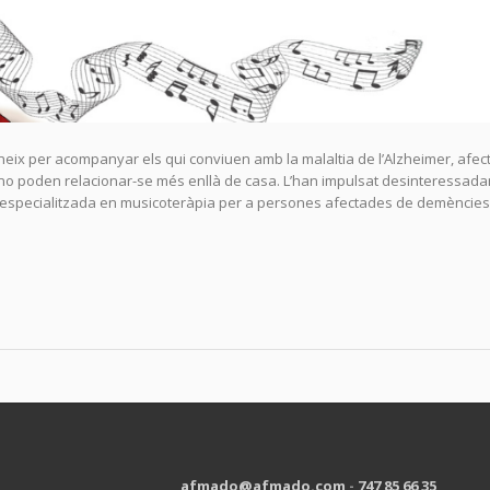
x per acompanyar els qui conviuen amb la malaltia de l’Alzheimer, afect
o poden relacionar-se més enllà de casa. L’han impulsat desinteressad
especialitzada en musicoteràpia per a persones afectades de demències 
afmado@afmado.com
-
747 85 66 35