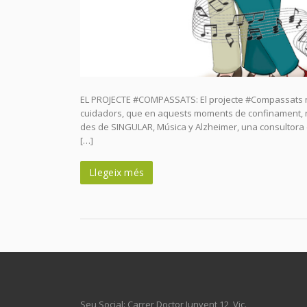
EL PROJECTE #COMPASSATS: El projecte #Compassats nei
cuidadors, que en aquests moments de confinament, n
des de SINGULAR, Música y Alzheimer, una consultora 
[…]
Llegeix més
Seu Social: Carrer Doctor Junyent 12, Vic.