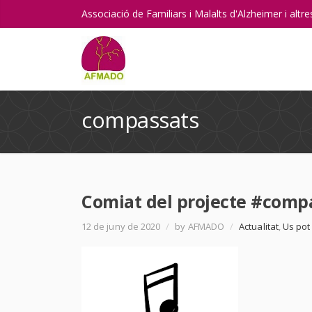
Associació de Familiars i Malalts d'Alzheimer i alt
compassats
Comiat del projecte #comp
12 de juny de 2020
/
by AFMADO
/
Actualitat
,
Us pot