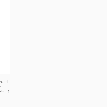
nt pel
14
els […]