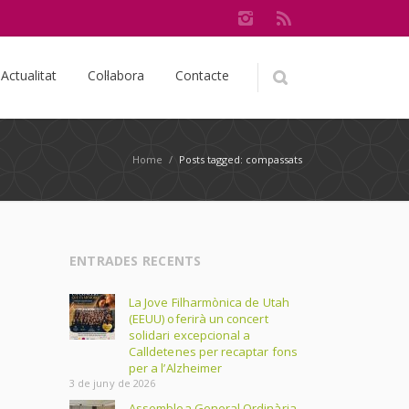
Actualitat
Col·labora
Contacte
Home
/
Posts tagged: compassats
ENTRADES RECENTS
La Jove Filharmònica de Utah
(EEUU) oferirà un concert
solidari excepcional a
Calldetenes per recaptar fons
per a l’Alzheimer
3 de juny de 2026
Assemblea General Ordinària