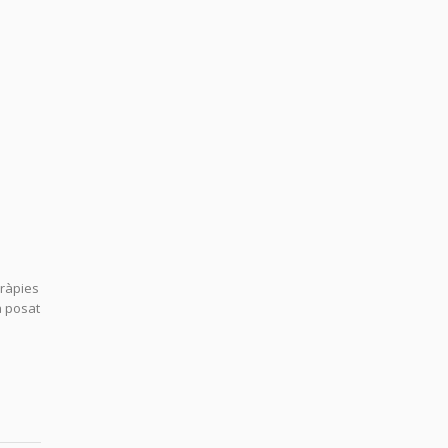
eràpies
a posat