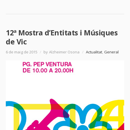
12ª Mostra d’Entitats i Músiques
de Vic
6 de maig de 2015
/
by Alzheimer Osona
/
Actualitat
,
General