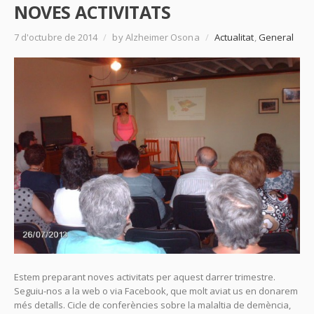
NOVES ACTIVITATS
7 d'octubre de 2014
/
by Alzheimer Osona
/
Actualitat
,
General
Estem preparant noves activitats per aquest darrer trimestre.
Seguiu-nos a la web o via Facebook, que molt aviat us en donarem
més detalls. Cicle de conferències sobre la malaltia de demència,