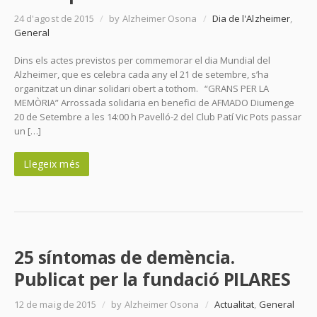
24 d'agost de 2015
/
by Alzheimer Osona
/
Dia de l'Alzheimer
,
General
Dins els actes previstos per commemorar el dia Mundial del
Alzheimer, que es celebra cada any el 21 de setembre, s’ha
organitzat un dinar solidari obert a tothom. “GRANS PER LA
MEMÒRIA” Arrossada solidaria en benefici de AFMADO Diumenge
20 de Setembre a les 14:00 h Pavelló-2 del Club Patí Vic Pots passar
un […]
Llegeix més
25 síntomas de demència.
Publicat per la fundació PILARES
12 de maig de 2015
/
by Alzheimer Osona
/
Actualitat
,
General