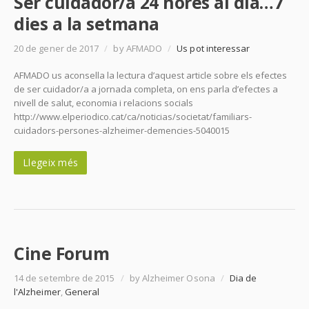
Ser cuidador/a 24 hores al dia…7
dies a la setmana
20 de gener de 2017
/
by AFMADO
/
Us pot interessar
AFMADO us aconsella la lectura d’aquest article sobre els efectes
de ser cuidador/a a jornada completa, on ens parla d’efectes a
nivell de salut, economia i relacions socials
http://www.elperiodico.cat/ca/noticias/societat/familiars-
cuidadors-persones-alzheimer-demencies-5040015
Llegeix més
Cine Forum
14 de setembre de 2015
/
by Alzheimer Osona
/
Dia de
l'Alzheimer
,
General