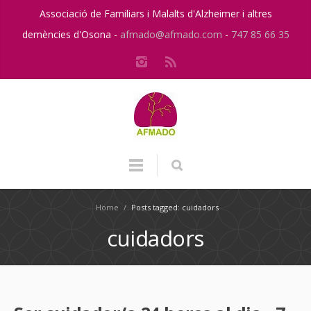
Associació de Familiars i Malalts d'Alzheimer i altres
demències d'Osona -
afmado@afmado.com
-
747 85 66 35
Home
/
Posts tagged: cuidadors
cuidadors