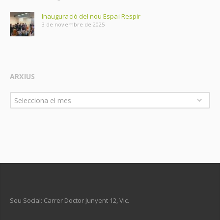
Inauguració del nou Espai Respir
3 de novembre de 2025
ARXIUS
Arxius
Selecciona el mes
Seu Social: Carrer Doctor Junyent 12, Vic.