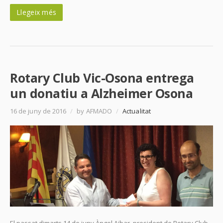
Llegeix més
Rotary Club Vic-Osona entrega
un donatiu a Alzheimer Osona
16 de juny de 2016
/
by AFMADO
/
Actualitat
El passat dimarts 14 de juny Àngel Aibar, president de Rotary Club