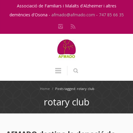
Associació de Familiars i Malalts d'Alzheimer i altres
demències d'Osona -
afmado@afmado.com
-
747 85 66 35
Home
/
Posts tagged: rotary club
rotary club