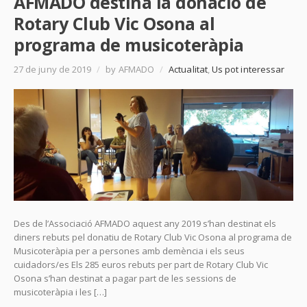
AFMADO destina la donació de
Rotary Club Vic Osona al
programa de musicoteràpia
27 de juny de 2019
/
by AFMADO
/
Actualitat
,
Us pot interessar
Des de l’Associació AFMADO aquest any 2019 s’han destinat els
diners rebuts pel donatiu de Rotary Club Vic Osona al programa de
Musicoteràpia per a persones amb demència i els seus
cuidadors/es Els 285 euros rebuts per part de Rotary Club Vic
Osona s’han destinat a pagar part de les sessions de
musicoteràpia i les […]